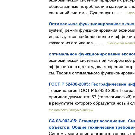
экономической системой природных ресур
общественные потребности в материальных
состояний системы; Существует… …
Спра
Оптимальное функционирование эконо
system] режим функционирования экономи
используются наиболее полно и эффективн
каждого из его членов.… …
Экономико-матем
оптимальное функционирование эконо
экономической системы, при котором все 
эффективно в целях удовлетворения потре
см. Теория оптимального функциониров
ГОСТ Р 52438-2005: Географические и
Терминология ГОСТ Р 52438 2005: Геогр
оригинал документа: 57 (топологический)
в результате которого образуется новый
технической документации
СА 03-002-05: Стандарт ассоциации. С
объектов. Общие технические требова
Системы мониторинга агрегатов опасных 