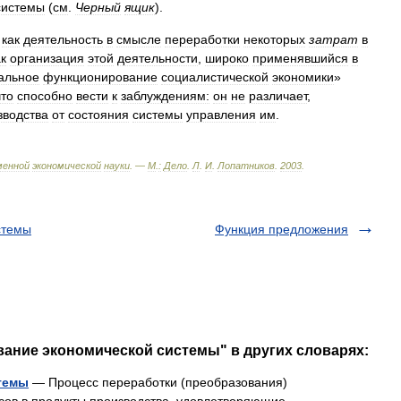
системы
(
см
.
Черный
ящик
).
как
деятельность
в
смысле
переработки
некоторых
затрат
в
ак
организация
этой
деятельности
,
широко
применявшийся
в
альное
функционирование
социалистической
экономики
»
что
способно
вести
к
заблуждениям:
он
не
различает
,
зводства
от
состояния
системы
управления
им
.
менной
экономической
науки
. —
М
.
:
Дело
.
Л
.
И
.
Лопатников
.
2003
.
стемы
Функция предложения
вание экономической системы" в других словарях:
темы
— Процесс переработки (преобразования)