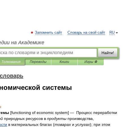
Запомнить сайт
Словарь на свой сайт
RU
едии на Академике
Найти!
Толкования
Переводы
Книги
Игры ⚽
 словарь
номической системы
ы
темы
[
functioning
of
economic
system
] —
Процесс
переработки
ой
природных
ресурсов
в
продукты
производства
,
ости
в
материальных
благах
(
товарах
и
услугах
);
при
этом