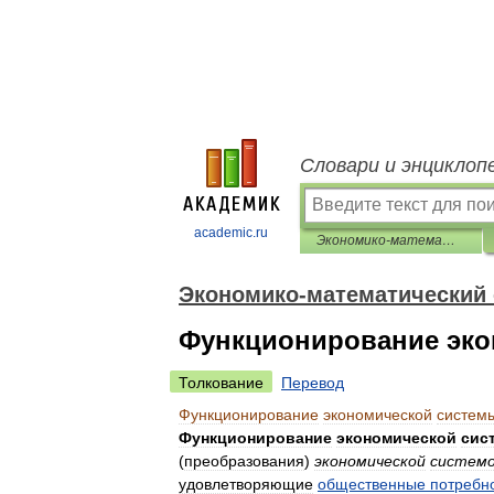
Словари и энциклоп
academic.ru
Экономико-математический словарь
Экономико-математический
Функционирование эко
Толкование
Перевод
Функционирование
экономической
систем
Функционирование
экономической
сис
(
преобразования
)
экономической
систем
удовлетворяющие
общественные
потребн