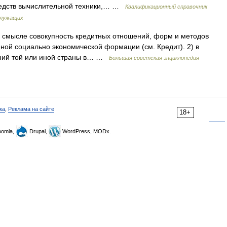
редств вычислительной техники,… …
Квалификационный справочник
служащих
ысле совокупность кредитных отношений, форм и методов
ной социально экономической формации (см. Кредит). 2) в
ений той или иной страны в… …
Большая советская энциклопедия
ка
,
Реклама на сайте
18+
omla,
Drupal,
WordPress, MODx.