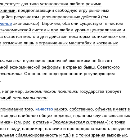
уществует
два
типа
установления
любого
режима
ихийный
,
предполагающий
свободную
игру
рыночных
щийся
результатом
целенаправленных
действий
(
см
.
ление
экономикой
).
Впрочем
,
оба
они
существуют
в
чистом
экономической
системы
при
любом
уровне
централизации
и
да
остается
место
и
для
действия
некоторых
«
стихийных
»
сил
,
е
возможно
лишь
в
ограниченных
масштабах
и
косвенных
очных
сил
в
условиях
рыночной
экономики
не
бывает
ьной
экономической
реформы
в
странах
бывш
.
Советского
экономика
.
Степень
ее
подверженности
регулирующим
.
,
например
,
экономической
политики
государства
требует
зиций
оптимальности
.
понимании
того
,
качество
какого
,
собственно
,
объекта
имеют
в
ются
два
наиболее
общих
подхода
,
в
данном
случае
связанных
омика
» (
см
.
рис
.
к
статье
«
Экономическая
система
»
)
:
с
точки
тся
в
виду
,
например
,
наличие
и
пропорциональность
ресурсов
альная
сбалансированность
и
т
.
д
.)
и
с
точки
зрения
выходных
,